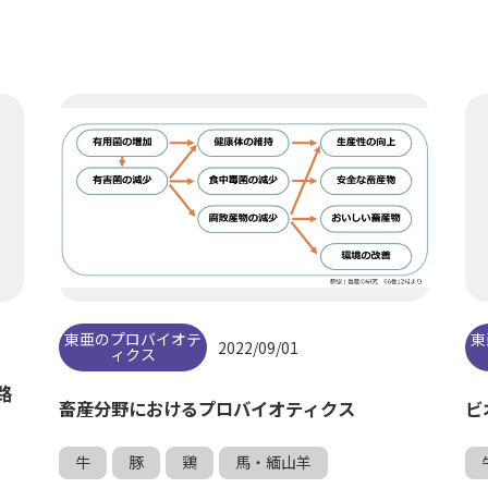
東亜のプロバイオテ
東
2022/09/01
ィクス
路
畜産分野におけるプロバイオティクス
ビ
牛
豚
鶏
馬・緬山羊