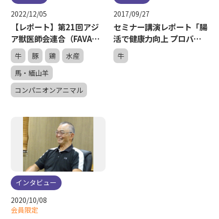
2022/12/05
2017/09/27
【レポート】第21回アジ
セミナー講演レポート「腸
ア獣医師会連合（FAVA）
活で健康力向上 プロバイ
大会
オティクスの活用 －生菌
牛
豚
鶏
水産
牛
剤で経営力アップ－」
馬・緬山羊
コンパニオンアニマル
インタビュー
2020/10/08
会員限定