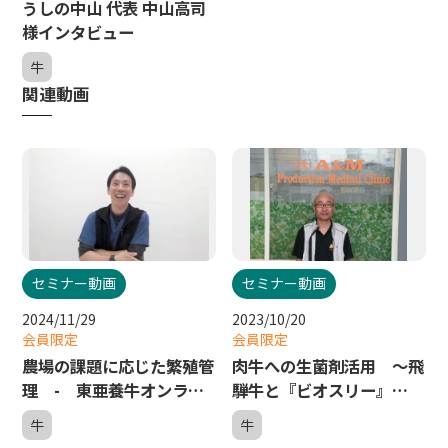
うしの中山 代表 中山高司
様インタビュー
牛
関連動画
セミナー動画
セミナー動画
2024/11/29
2023/10/20
会員限定
会員限定
農場の課題に応じた繁殖管
肉牛への生菌剤活用 ～飛
理 - 東亜養牛オンライ
騨牛と『ビオスリー』
ンセミナー７
～ - 東亜養牛オンライ
牛
牛
ンセミナー４