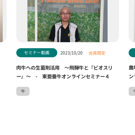
セミナー動画
2023/10/20
会員限定
肉牛への生菌剤活用 ～飛騨牛と『ビオスリ
農
ー』～ - 東亜養牛オンラインセミナー４
ン
牛