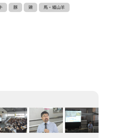
牛
豚
鶏
馬・緬山羊