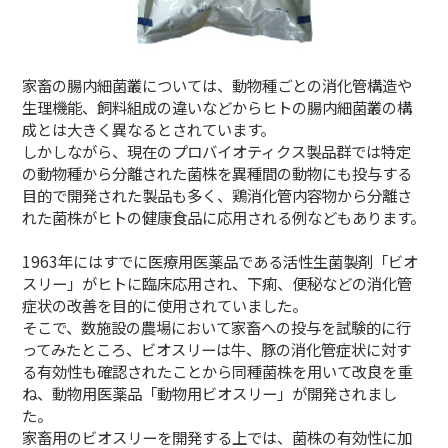
家畜の腸内細菌叢については、動物種ごとの消化管構造や
生理機能、飼料組成の違いなどからヒトの腸内細菌叢の構
成とは大きく異なるとされています。
しかしながら、現在のプロバイオティクス製品群では特定
の動物種から分離された菌株を異種間の動物にも投与する
目的で開発された製品も多く、鶏消化管内容物から分離さ
れた菌株がヒトの健康食品に応用される例などもあります。
1963年にはすでに医療用医薬品である活性生菌製剤「ビオ
スリー」がヒトに臨床応用され、下痢、便秘などの消化管
症状の改善を目的に使用されていました。
そこで、数施設の農場において家畜への投与を試験的に行
ってみたところ、ビオスリーは牛、豚の消化管症状に対す
る有効性も確認されたことから同種菌株を用いて改良を重
ね、動物用医薬品「動物用ビオスリー」が開発されまし
た。
家畜用のビオスリーを開発する上では、菌株の有効性に加