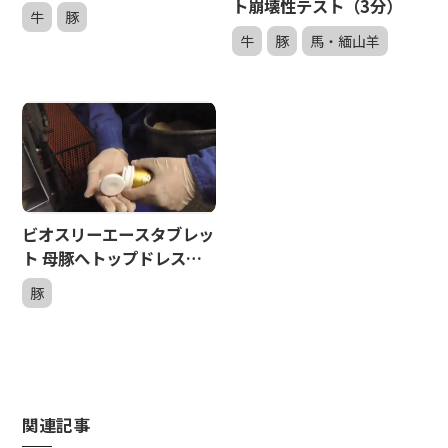
ト崩壊性テスト（3分）
牛
豚
牛
豚
馬・緬山羊
ビオスリーエースタブレッ
ト 母豚へトップドレス給
与（2分間）
豚
関連記事