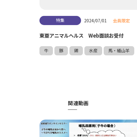
特集
2024/07/01
会員限定
東亜アニマルヘルス Web面談お受付
牛
豚
鶏
水産
馬・緬山羊
関連動画