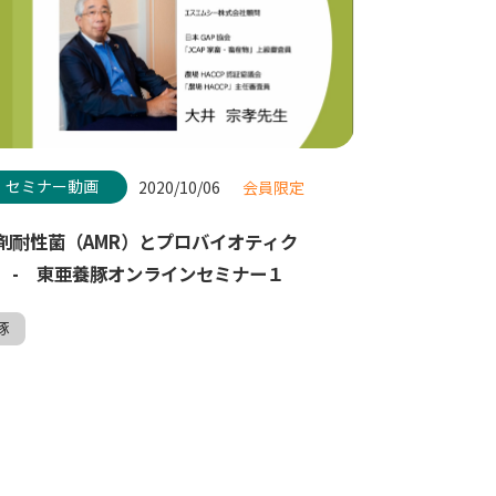
セミナー動画
2020/10/06
会員限定
剤耐性菌（AMR）とプロバイオティク
 - 東亜養豚オンラインセミナー１
豚