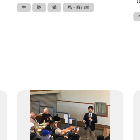
（
牛
豚
鶏
馬・緬山羊