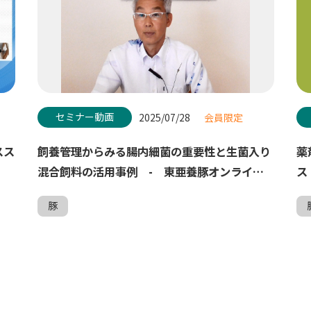
セミナー動画
2025/07/28
会員限定
スス
飼養管理からみる腸内細菌の重要性と生菌入り
薬
混合飼料の活用事例 - 東亜養豚オンライン
ス
セミナー５
豚