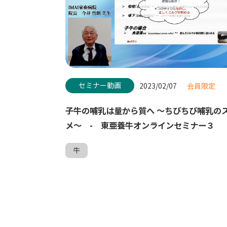
セミナー動画
2023/02/07
会員限定
子牛の哺乳は量から質へ ～ちびちび哺乳の
メ～ - 東亜養牛オンラインセミナー３
牛