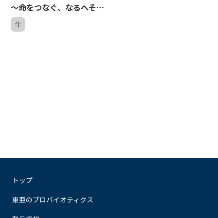
～命をつなぐ、なるへそ分
娩～ - 東亜養牛オンラ
牛
インセミナー９
トップ
東亜のプロバイオティクス