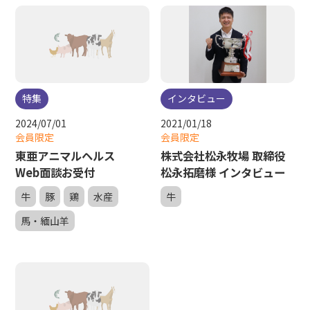
特集
インタビュー
2024/07/01
2021/01/18
会員限定
会員限定
東亜アニマルヘルス
株式会社松永牧場 取締役
Web面談お受付
松永拓磨様 インタビュー
牛
豚
鶏
水産
牛
馬・緬山羊