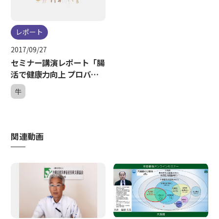
レポート
2017/09/27
セミナー講演レポート「腸
活で健康力向上 プロバイ
オティクスの活用 －生菌
牛
剤で経営力アップ－」
関連動画