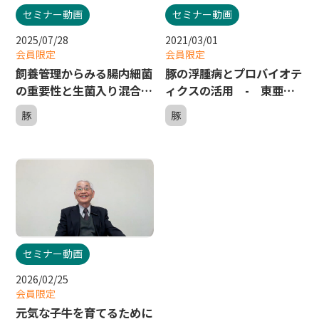
セミナー動画
セミナー動画
2025/07/28
2021/03/01
会員限定
会員限定
飼養管理からみる腸内細菌
豚の浮腫病とプロバイオテ
の重要性と生菌入り混合飼
ィクスの活用 - 東亜養
料の活用事例 - 東亜養
豚オンラインセミナー２
豚
豚
豚オンラインセミナー５
セミナー動画
2026/02/25
会員限定
元気な子牛を育てるために