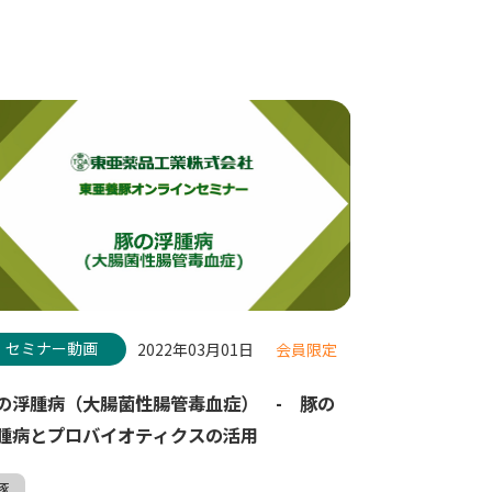
セミナー動画
2022年03月01日
会員限定
の浮腫病（大腸菌性腸管毒血症） - 豚の
腫病とプロバイオティクスの活用
豚