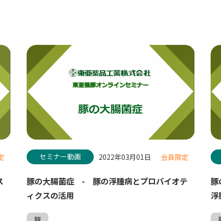
セミナー動画
定
2022年03月01日
会員限定
ス
豚の大腸菌症 - 豚の浮腫病とプロバイオテ
豚
ィクスの活用
浮
豚