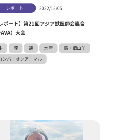
レポート
2022/12/05
レポート】第21回アジア獣医師会連合
FAVA）大会
牛
豚
鶏
水産
馬・緬山羊
コンパニオンアニマル