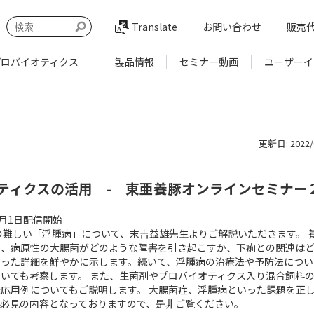
Translate
お問い合わせ
販売
プロバイオティクス
製品情報
セミナー動画
ユーザーイ
更新日: 2022/0
ティクスの活用 - 東亜養豚オンラインセミナー
3月1日配信開始
難しい「浮腫病」について、末吉益雄先生よりご解説いただきます。 
し、病原性の大腸菌がどのような障害を引き起こすか、下痢との関連は
いった詳細を鮮やかに示します。続いて、浮腫病の治療法や予防法につい
いても考察します。 また、生菌剤やプロバイオティクス入り混合飼料
応用例についてもご説明します。 大腸菌症、浮腫病といった課題を正
に必見の内容となっておりますので、是非ご覧ください。