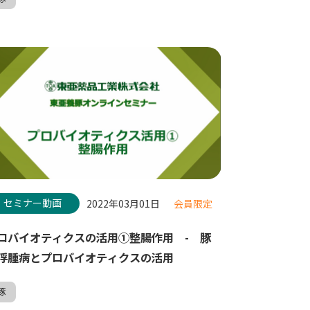
セミナー動画
2022年03月01日
会員限定
ロバイオティクスの活用①整腸作用 - 豚
浮腫病とプロバイオティクスの活用
豚