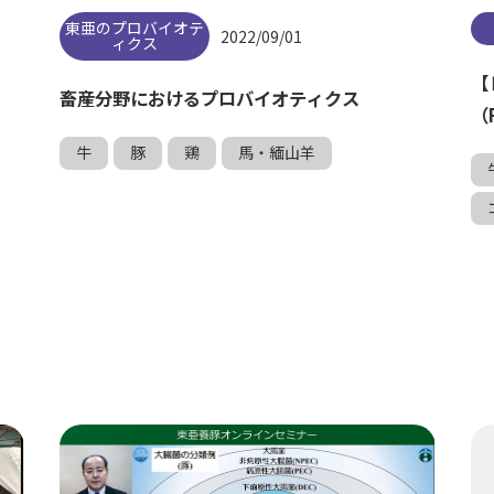
東亜のプロバイオテ
2022/09/01
ィクス
【
畜産分野におけるプロバイオティクス
（
牛
豚
鶏
馬・緬山羊