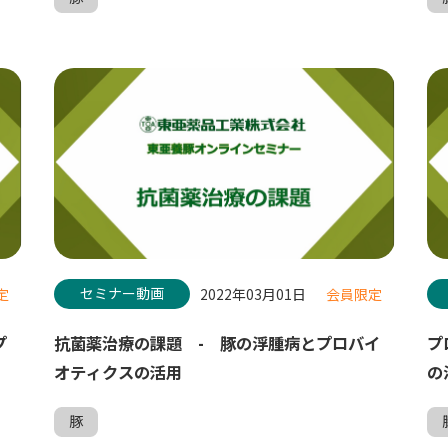
セミナー動画
定
2022年03月01日
会員限定
プ
抗菌薬治療の課題 - 豚の浮腫病とプロバイ
プ
オティクスの活用
の
豚