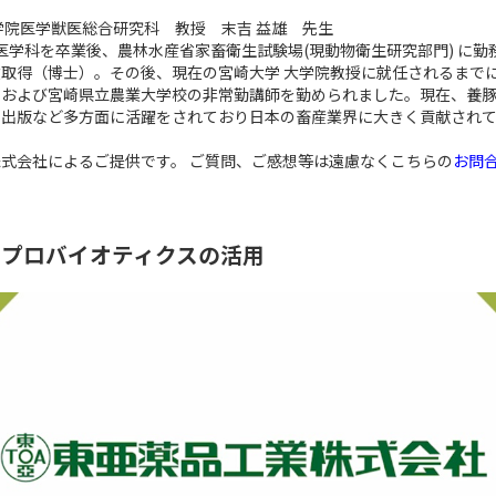
学院医学獣医総合研究科 教授 末吉 益雄 先生
獣医学科を卒業後、農林水産省家畜衛生試験場(現動物衛生研究部門) に勤
取得（博士）。その後、現在の宮崎大学 大学院教授に就任されるまでに
学および宮崎県立農業大学校の非常勤講師を勤められました。現在、養
の出版など多方面に活躍をされており日本の畜産業界に大きく貢献され
式会社によるご提供です。 ご質問、ご感想等は遠慮なくこちらの
お問
とプロバイオティクスの活用